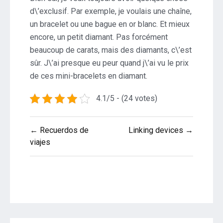
d\’exclusif. Par exemple, je voulais une chaîne,
un bracelet ou une bague en or blanc. Et mieux
encore, un petit diamant. Pas forcément
beaucoup de carats, mais des diamants, c\’est
sûr. J\’ai presque eu peur quand j\’ai vu le prix
de ces mini-bracelets en diamant.
4.1/5 - (24 votes)
Post
← Recuerdos de
Linking devices →
navigation
viajes