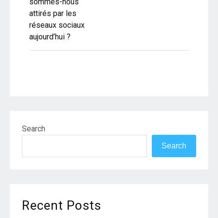
navigation
sommes-nous
attirés par les
réseaux sociaux
aujourd’hui ?
Search
Search
Recent Posts