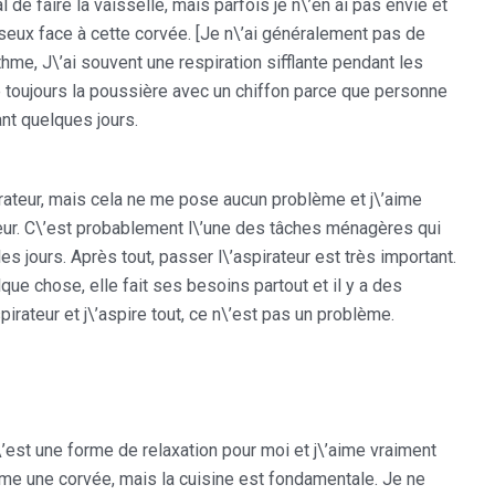
l de faire la vaisselle, mais parfois je n\’en ai pas envie et
esseux face à cette corvée. [Je n\’ai généralement pas de
thme, J\’ai souvent une respiration sifflante pendant les
ie toujours la poussière avec un chiffon parce que personne
ant quelques jours.
rateur, mais cela ne me pose aucun problème et j\’aime
ateur. C\’est probablement l\’une des tâches ménagères qui
s jours. Après tout, passer l\’aspirateur est très important.
lque chose, elle fait ses besoins partout et il y a des
pirateur et j\’aspire tout, ce n\’est pas un problème.
\’est une forme de relaxation pour moi et j\’aime vraiment
e une corvée, mais la cuisine est fondamentale. Je ne