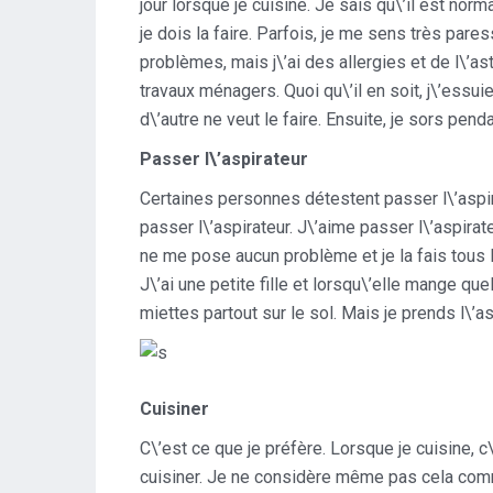
jour lorsque je cuisine. Je sais qu\’il est norma
je dois la faire. Parfois, je me sens très par
problèmes, mais j\’ai des allergies et de l\’as
travaux ménagers. Quoi qu\’il en soit, j\’essu
d\’autre ne veut le faire. Ensuite, je sors pend
Passer l\’aspirateur
Certaines personnes détestent passer l\’aspi
passer l\’aspirateur. J\’aime passer l\’aspir
ne me pose aucun problème et je la fais tous le
J\’ai une petite fille et lorsqu\’elle mange que
miettes partout sur le sol. Mais je prends l\’as
Cuisiner
C\’est ce que je préfère. Lorsque je cuisine, c
cuisiner. Je ne considère même pas cela comm